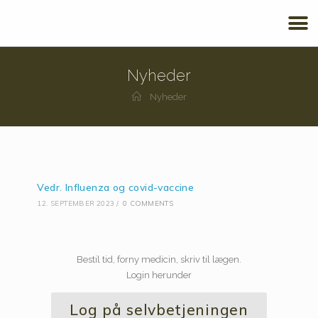
Nyheder
Nyheder
Vedr. Influenza og covid-vaccine
12. SEPTEMBER 2023
/
0 COMMENTS
Bestil tid, forny medicin, skriv til lægen.
Login herunder
Log på selvbetjeningen